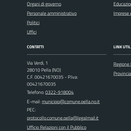
Organi di governo
Educazio
Personale amministrativo
Imprese 
Politici
Uffici
CONTATTI
LINK UTIL
Via Verdi, 1
Regione
28010 Pella (NO)
Provinci
C.F. 00421670035 - P.Iva:
00421670035
Telefono:
0322-918004
E-mail:
PEC:
Ufficio Relazioni con il Pubblico