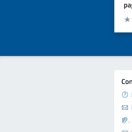
pa
Valut
Valu
Con