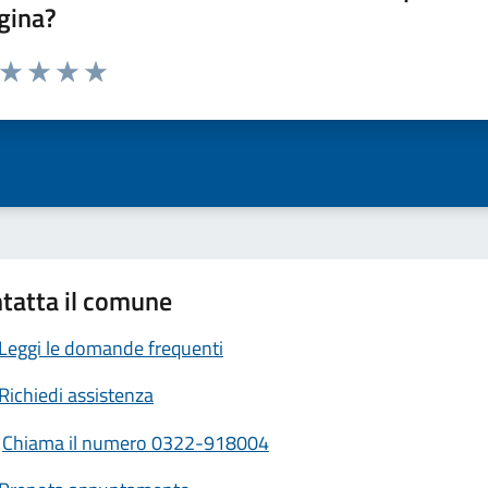
gina?
a da 1 a 5 stelle la pagina
ta 1 stelle su 5
Valuta 2 stelle su 5
Valuta 3 stelle su 5
Valuta 4 stelle su 5
Valuta 5 stelle su 5
tatta il comune
Leggi le domande frequenti
Richiedi assistenza
Chiama il numero 0322-918004