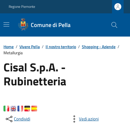
Regione Piemonte
Comune di Pella
Home
/
Vivere Pella
/
Il nostro territorio
/
Shopping - Aziende
/
Metallurgia
Cisal S.p.A. -
Rubinetteria
Condividi
Vedi azioni