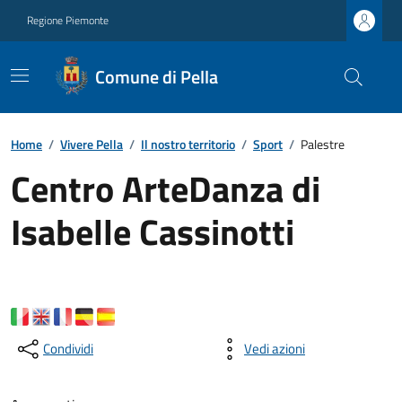
Regione Piemonte
Comune di Pella
Home
/
Vivere Pella
/
Il nostro territorio
/
Sport
/
Palestre
Centro ArteDanza di
Isabelle Cassinotti
Condividi
Vedi azioni