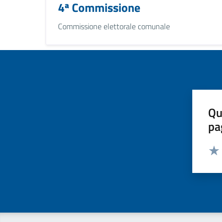
4ª Commissione
Commissione elettorale comunale
Qu
pa
Valut
Valu