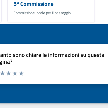
5ª Commissione
Commissione locale per il paesaggio
anto sono chiare le informazioni su questa
gina?
a da 1 a 5 stelle la pagina
ta 1 stelle su 5
Valuta 2 stelle su 5
Valuta 3 stelle su 5
Valuta 4 stelle su 5
Valuta 5 stelle su 5