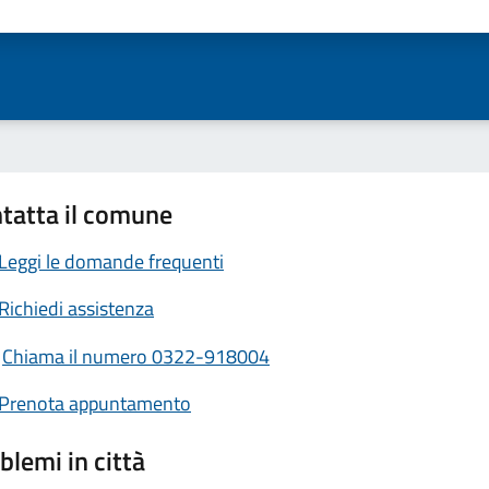
ta 1 stelle su 5
Valuta 2 stelle su 5
Valuta 3 stelle su 5
Valuta 4 stelle su 5
Valuta 5 stelle su 5
tatta il comune
Leggi le domande frequenti
Richiedi assistenza
Chiama il numero 0322-918004
Prenota appuntamento
blemi in città