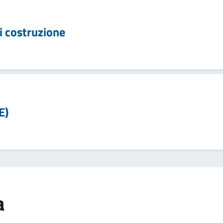
di costruzione
E)
a