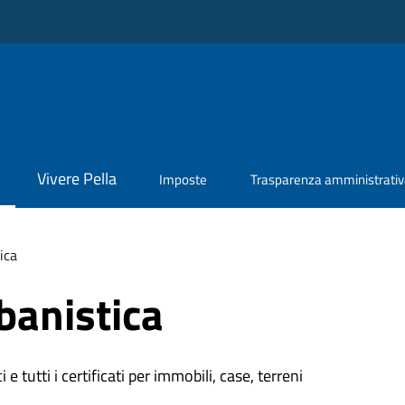
Vivere Pella
Imposte
Trasparenza amministrati
ica
banistica
 e tutti i certificati per immobili, case, terreni