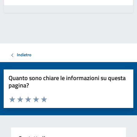
Indietro
Quanto sono chiare le informazioni su questa
pagina?
Valuta da 1 a 5 stelle la pagina
Valuta 1 stelle su 5
Valuta 2 stelle su 5
Valuta 3 stelle su 5
Valuta 4 stelle su 5
Valuta 5 stelle su 5