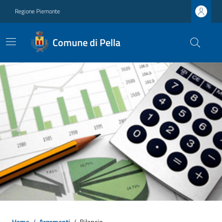
Regione Piemonte
Comune di Pella
Home
/
Argomenti
/
Bilancio