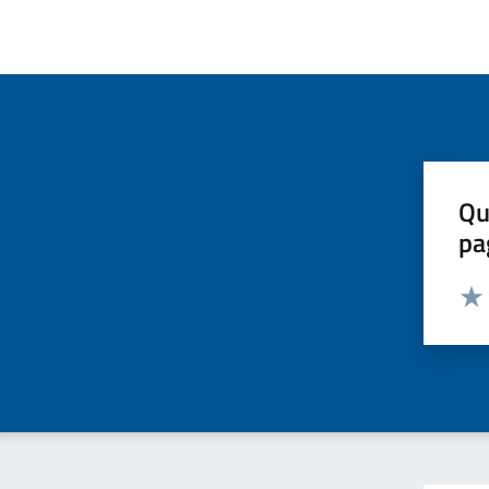
Qu
pa
Valut
Valu