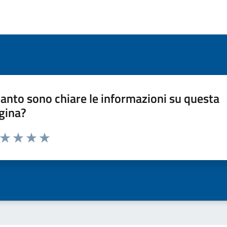
anto sono chiare le informazioni su questa
gina?
a da 1 a 5 stelle la pagina
ta 1 stelle su 5
Valuta 2 stelle su 5
Valuta 3 stelle su 5
Valuta 4 stelle su 5
Valuta 5 stelle su 5