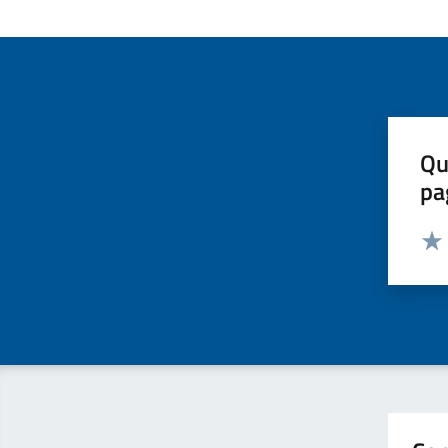
Qu
pa
Valut
Valu