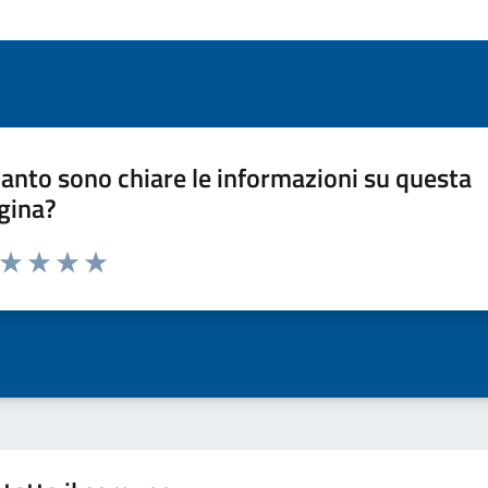
anto sono chiare le informazioni su questa
gina?
a da 1 a 5 stelle la pagina
ta 1 stelle su 5
Valuta 2 stelle su 5
Valuta 3 stelle su 5
Valuta 4 stelle su 5
Valuta 5 stelle su 5