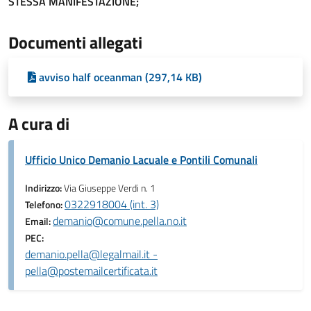
STESSA MANIFESTAZIONE;
Documenti allegati
avviso half oceanman (297,14 KB)
A cura di
Ufficio Unico Demanio Lacuale e Pontili Comunali
Indirizzo:
Via Giuseppe Verdi n. 1
0322918004 (int. 3)
Telefono:
demanio@comune.pella.no.it
Email:
PEC:
demanio.pella@legalmail.it -
pella@postemailcertificata.it