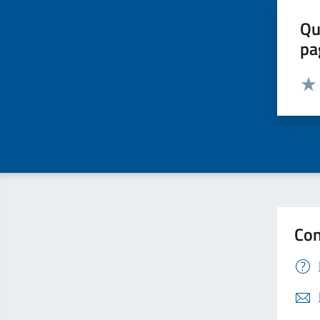
Qu
pa
Valut
Valu
Con