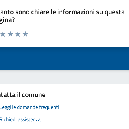
anto sono chiare le informazioni su questa
gina?
a da 1 a 5 stelle la pagina
ta 1 stelle su 5
Valuta 2 stelle su 5
Valuta 3 stelle su 5
Valuta 4 stelle su 5
Valuta 5 stelle su 5
tatta il comune
Leggi le domande frequenti
Richiedi assistenza