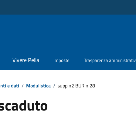
Vivere Pella
Imposte
Trasparenza amministrati
ti e dati
/
Modulistica
/
suppln2 BUR n 28
scaduto