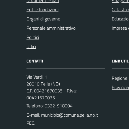
Documenti e dati
Anagrafe 
Enti e fondazioni
Catasto e
Organi di governo
Educazio
Personale amministrativo
Imprese 
Politici
Uffici
CONTATTI
LINK UTIL
Via Verdi, 1
Regione
28010 Pella (NO)
Provinci
C.F. 00421670035 - P.Iva:
00421670035
Telefono:
0322-918004
E-mail:
PEC: