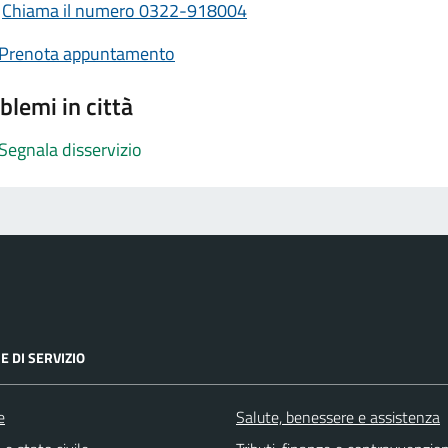
Chiama il numero 0322-918004
Prenota appuntamento
blemi in città
Segnala disservizio
E DI SERVIZIO
e
Salute, benessere e assistenza