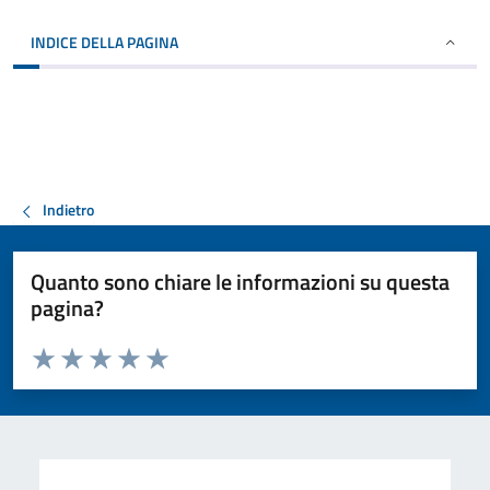
INDICE DELLA PAGINA
Indietro
Quanto sono chiare le informazioni su questa
pagina?
Valuta da 1 a 5 stelle la pagina
Valuta 1 stelle su 5
Valuta 2 stelle su 5
Valuta 3 stelle su 5
Valuta 4 stelle su 5
Valuta 5 stelle su 5