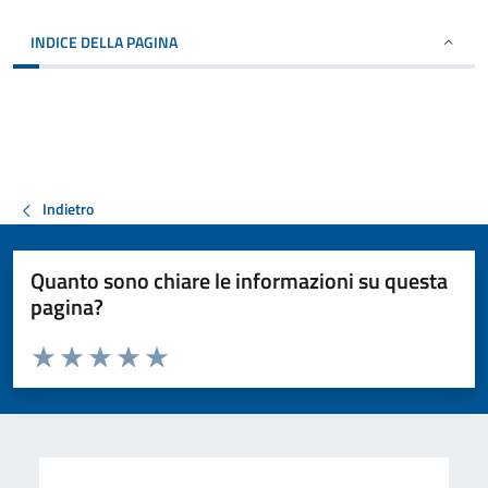
INDICE DELLA PAGINA
Indietro
Quanto sono chiare le informazioni su questa
pagina?
Valuta da 1 a 5 stelle la pagina
Valuta 1 stelle su 5
Valuta 2 stelle su 5
Valuta 3 stelle su 5
Valuta 4 stelle su 5
Valuta 5 stelle su 5