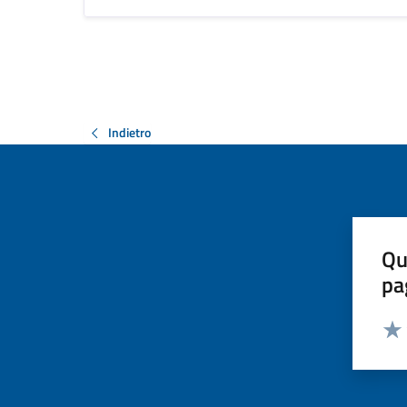
Indietro
Qu
pa
Valut
Valu