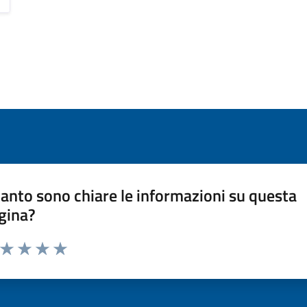
anto sono chiare le informazioni su questa
gina?
a da 1 a 5 stelle la pagina
ta 1 stelle su 5
Valuta 2 stelle su 5
Valuta 3 stelle su 5
Valuta 4 stelle su 5
Valuta 5 stelle su 5