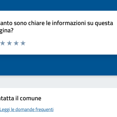
anto sono chiare le informazioni su questa
gina?
a da 1 a 5 stelle la pagina
ta 1 stelle su 5
Valuta 2 stelle su 5
Valuta 3 stelle su 5
Valuta 4 stelle su 5
Valuta 5 stelle su 5
tatta il comune
Leggi le domande frequenti