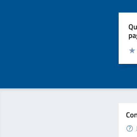
Qu
pa
Valut
Valu
Con