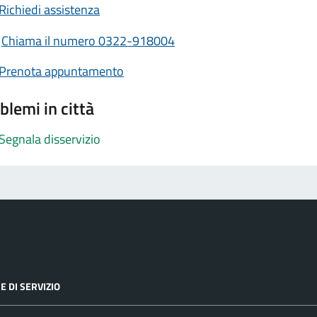
Richiedi assistenza
Chiama il numero 0322-918004
Prenota appuntamento
blemi in città
Segnala disservizio
E DI SERVIZIO