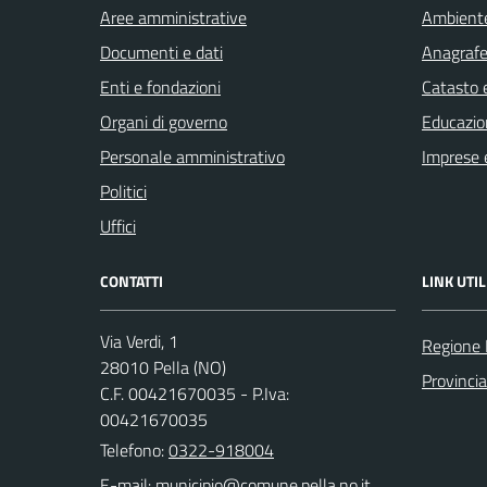
Aree amministrative
Ambient
Documenti e dati
Anagrafe 
Enti e fondazioni
Catasto e
Organi di governo
Educazio
Personale amministrativo
Imprese 
Politici
Uffici
CONTATTI
LINK UTIL
Via Verdi, 1
Regione
28010 Pella (NO)
Provinci
C.F. 00421670035 - P.Iva:
00421670035
Telefono:
0322-918004
E-mail: