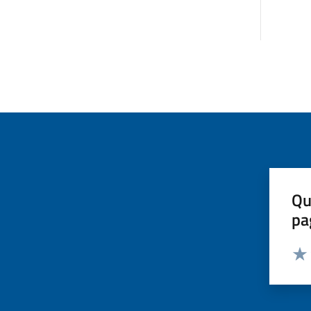
Qu
pa
Valut
Valu