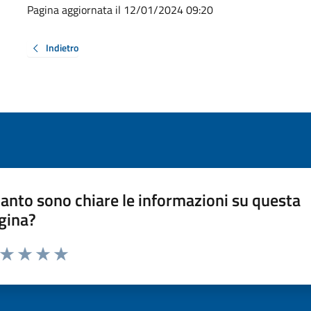
Pagina aggiornata il 12/01/2024 09:20
Indietro
anto sono chiare le informazioni su questa
gina?
a da 1 a 5 stelle la pagina
ta 1 stelle su 5
Valuta 2 stelle su 5
Valuta 3 stelle su 5
Valuta 4 stelle su 5
Valuta 5 stelle su 5