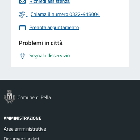
Richiedi assistenza
Chiama il numero 0322-918004
Prenota appuntamento
Problemi in città
Segnala disservizio
Comune di Pella
AMMINISTRAZIONE
Aree amministrative
Documenti e dati