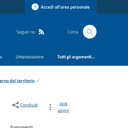
Accedi all'area personale
Seguici su
Cerca
va
Urbanizzazione
Tutti gli argomenti...
erno del territorio
/
Vedi
Condividi
azioni
Argomenti