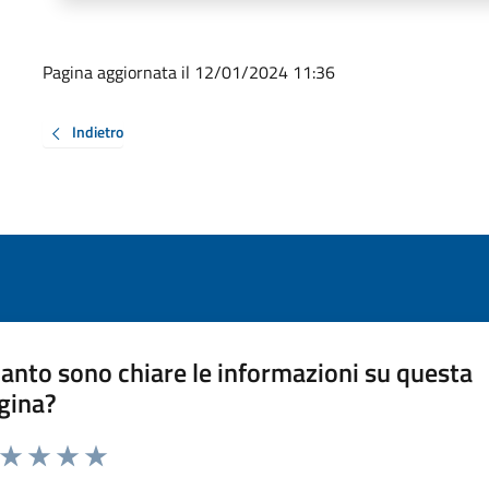
Pagina aggiornata il 12/01/2024 11:36
Indietro
anto sono chiare le informazioni su questa
gina?
a da 1 a 5 stelle la pagina
ta 1 stelle su 5
Valuta 2 stelle su 5
Valuta 3 stelle su 5
Valuta 4 stelle su 5
Valuta 5 stelle su 5