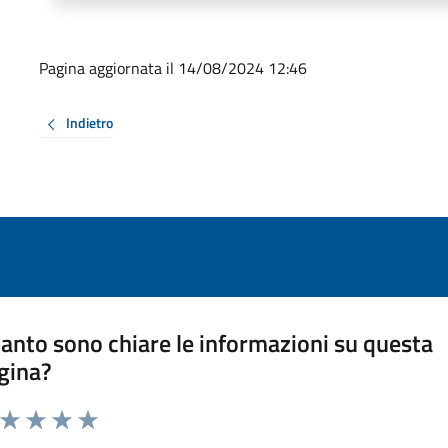
Pagina aggiornata il 14/08/2024 12:46
Indietro
anto sono chiare le informazioni su questa
gina?
a da 1 a 5 stelle la pagina
ta 1 stelle su 5
Valuta 2 stelle su 5
Valuta 3 stelle su 5
Valuta 4 stelle su 5
Valuta 5 stelle su 5