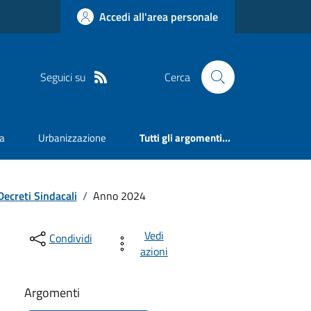
Accedi all'area personale
Seguici su
Cerca
va
Urbanizzazione
Tutti gli argomenti...
Decreti Sindacali
/
Anno 2024
Vedi
Condividi
azioni
Argomenti