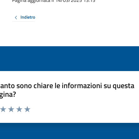
Pagina aggiornata il 14/03/2025 13:15
Indietro
anto sono chiare le informazioni su questa
gina?
a da 1 a 5 stelle la pagina
ta 1 stelle su 5
Valuta 2 stelle su 5
Valuta 3 stelle su 5
Valuta 4 stelle su 5
Valuta 5 stelle su 5