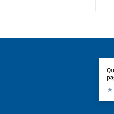
Qu
pa
Valut
Valu