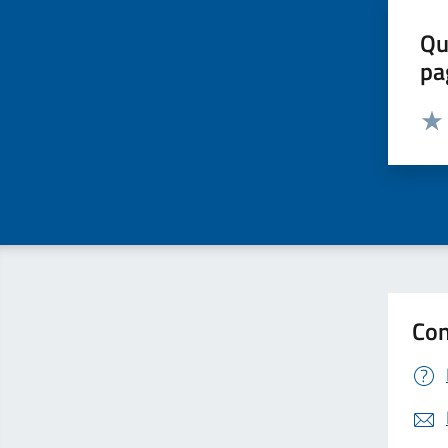
Qu
pa
Valut
Valu
Con