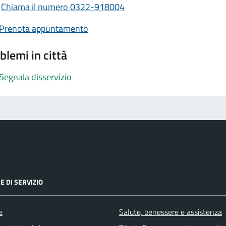
Chiama il numero 0322-918004
Prenota appuntamento
blemi in città
Segnala disservizio
E DI SERVIZIO
e
Salute, benessere e assistenza