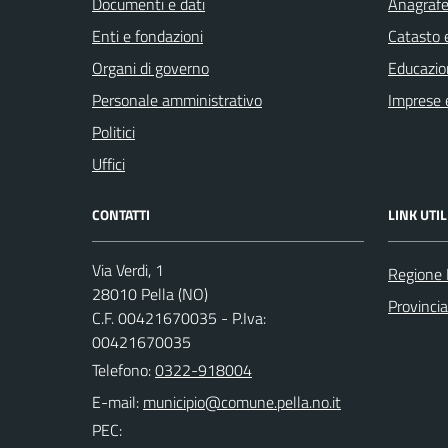
Documenti e dati
Anagrafe 
Enti e fondazioni
Catasto e
Organi di governo
Educazio
Personale amministrativo
Imprese 
Politici
Uffici
CONTATTI
LINK UTIL
Via Verdi, 1
Regione
28010 Pella (NO)
Provinci
C.F. 00421670035 - P.Iva:
00421670035
Telefono:
0322-918004
E-mail:
PEC: