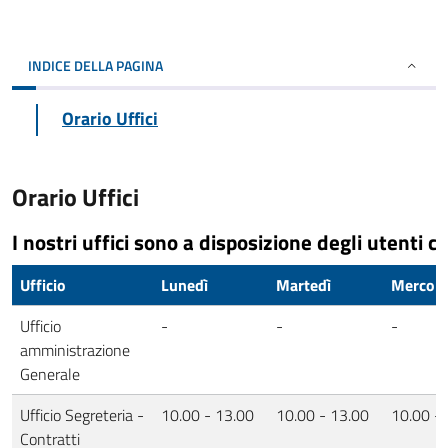
INDICE DELLA PAGINA
Orario Uffici
Orario Uffici
I nostri uffici sono a disposizione degli utenti co
Ufficio
Lunedì
Martedì
Mercole
Ufficio
-
-
-
amministrazione
Generale
Ufficio Segreteria -
10.00 - 13.00
10.00 - 13.00
10.00 -
Contratti