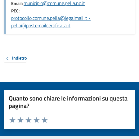
municipio@comune.pella.no.it
Email:
PEC:
protocollo.comune.pella@legalmail.it -
pella@postemailcertificata.it
Indietro
Quanto sono chiare le informazioni su questa
pagina?
Valuta da 1 a 5 stelle la pagina
Valuta 1 stelle su 5
Valuta 2 stelle su 5
Valuta 3 stelle su 5
Valuta 4 stelle su 5
Valuta 5 stelle su 5