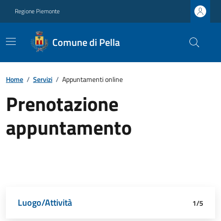
Regione Piemonte
Comune di Pella
Home
/
Servizi
/
Appuntamenti online
Prenotazione
appuntamento
Luogo/Attività
Dettagli appuntamento
Richiedente
Data e orario
Riepilogo
1/5