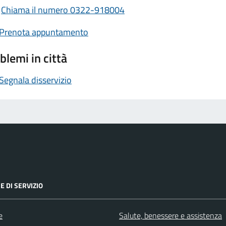
Chiama il numero 0322-918004
Prenota appuntamento
blemi in città
Segnala disservizio
E DI SERVIZIO
e
Salute, benessere e assistenza