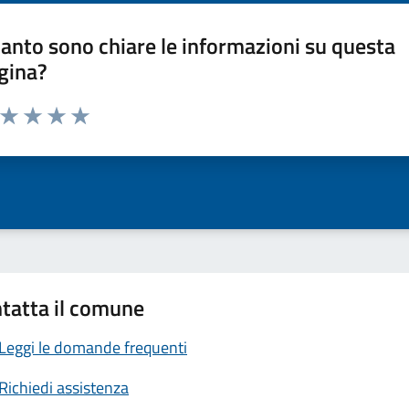
anto sono chiare le informazioni su questa
gina?
a da 1 a 5 stelle la pagina
ta 1 stelle su 5
Valuta 2 stelle su 5
Valuta 3 stelle su 5
Valuta 4 stelle su 5
Valuta 5 stelle su 5
tatta il comune
Leggi le domande frequenti
Richiedi assistenza