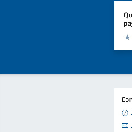
Qu
pa
Valut
Valu
Con