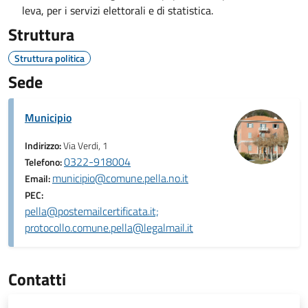
leva, per i servizi elettorali e di statistica.
Struttura
Struttura politica
Sede
Municipio
Indirizzo:
Via Verdi, 1
0322-918004
Telefono:
municipio@comune.pella.no.it
Email:
PEC:
pella@postemailcertificata.it;
protocollo.comune.pella@legalmail.it
Contatti