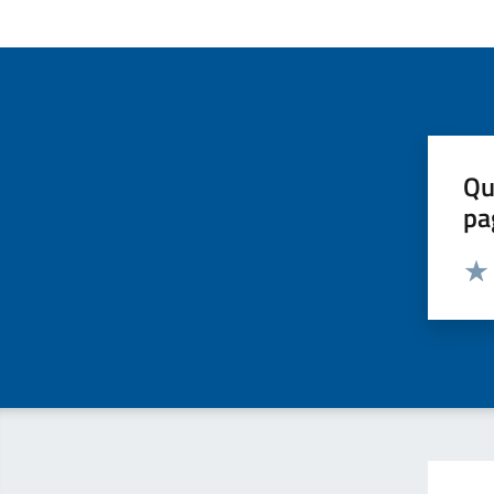
Qu
pa
Valut
Valu