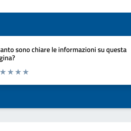
anto sono chiare le informazioni su questa
gina?
a da 1 a 5 stelle la pagina
ta 1 stelle su 5
Valuta 2 stelle su 5
Valuta 3 stelle su 5
Valuta 4 stelle su 5
Valuta 5 stelle su 5