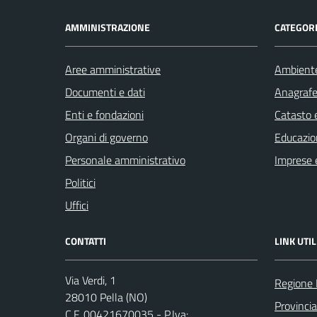
AMMINISTRAZIONE
CATEGORI
Aree amministrative
Ambient
Documenti e dati
Anagrafe 
Enti e fondazioni
Catasto e
Organi di governo
Educazio
Personale amministrativo
Imprese 
Politici
Uffici
CONTATTI
LINK UTIL
Via Verdi, 1
Regione
28010 Pella (NO)
Provinci
C.F. 00421670035 - P.Iva: