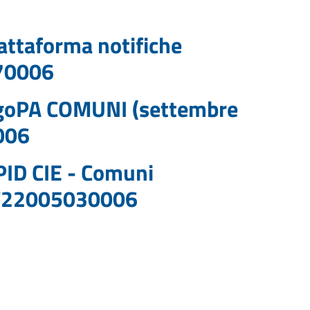
ttaforma notifiche
70006
goPA COMUNI (settembre
006
PID CIE - Comuni
1F22005030006