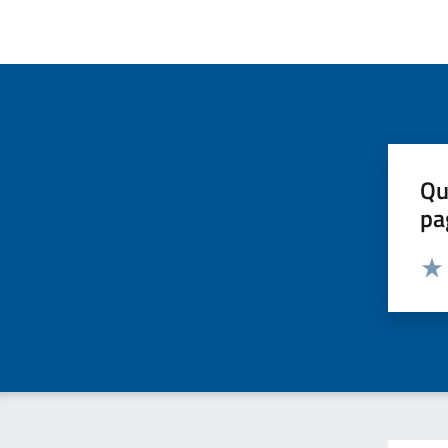
Qu
pa
Valut
Valu