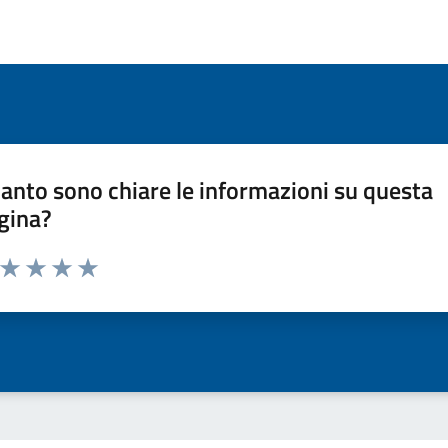
anto sono chiare le informazioni su questa
gina?
a da 1 a 5 stelle la pagina
ta 1 stelle su 5
Valuta 2 stelle su 5
Valuta 3 stelle su 5
Valuta 4 stelle su 5
Valuta 5 stelle su 5