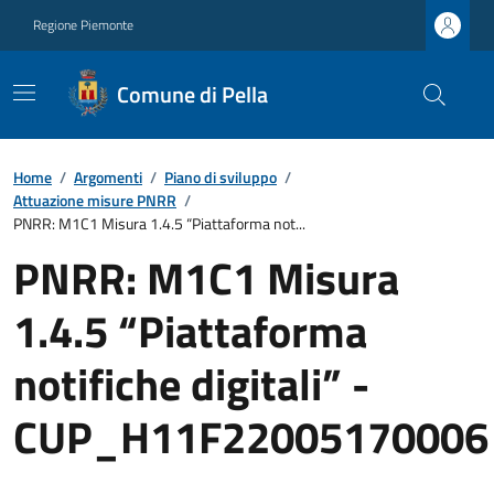
Regione Piemonte
Comune di Pella
Home
/
Argomenti
/
Piano di sviluppo
/
Attuazione misure PNRR
/
PNRR: M1C1 Misura 1.4.5 “Piattaforma not...
PNRR: M1C1 Misura
1.4.5 “Piattaforma
notifiche digitali” -
CUP_H11F22005170006