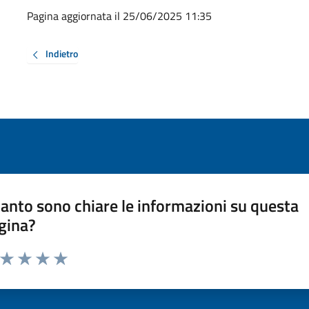
Pagina aggiornata il 25/06/2025 11:35
Indietro
anto sono chiare le informazioni su questa
gina?
a da 1 a 5 stelle la pagina
ta 1 stelle su 5
Valuta 2 stelle su 5
Valuta 3 stelle su 5
Valuta 4 stelle su 5
Valuta 5 stelle su 5