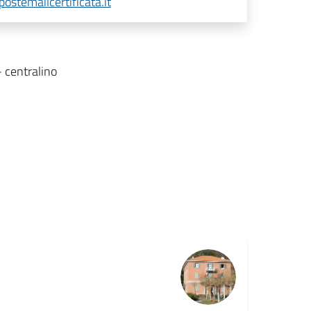
ostemailcertificata.it
- centralino