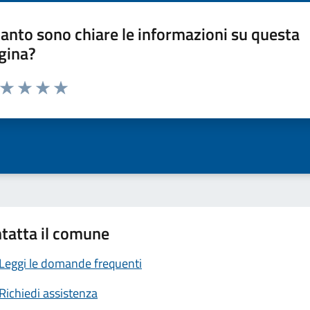
anto sono chiare le informazioni su questa
gina?
a da 1 a 5 stelle la pagina
ta 1 stelle su 5
Valuta 2 stelle su 5
Valuta 3 stelle su 5
Valuta 4 stelle su 5
Valuta 5 stelle su 5
tatta il comune
Leggi le domande frequenti
Richiedi assistenza