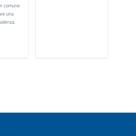
n un comune
are una
sidenza.