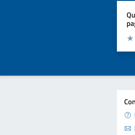
Qu
pa
Valut
Valu
Con