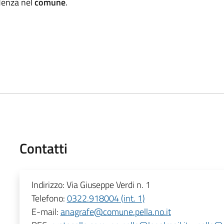
idenza nel
comune
.
Contatti
Indirizzo:
Via Giuseppe Verdi n. 1
Telefono:
0322.918004 (int. 1)
E-mail:
anagrafe@comune.pella.no.it