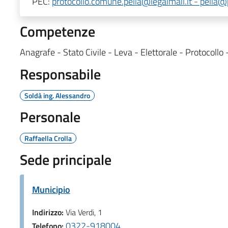
PEC:
protocollo.comune.pella@legalmail.it - pella@p
Competenze
Anagrafe - Stato Civile - Leva - Elettorale - Protocollo 
Responsabile
Soldà ing. Alessandro
Personale
Raffaella Crolla
Sede principale
Municipio
Indirizzo:
Via Verdi, 1
0322-918004
Telefono: