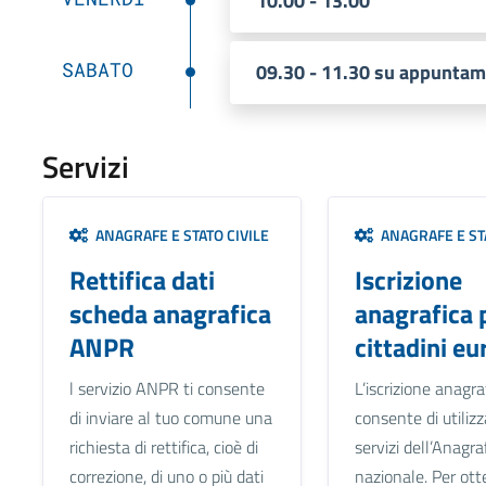
10.00 - 13.00
SABATO
09.30 - 11.30 su appunta
Servizi
ANAGRAFE E STATO CIVILE
ANAGRAFE E STA
Rettifica dati
Iscrizione
scheda anagrafica
anagrafica 
ANPR
cittadini eu
l servizio ANPR ti consente
L’iscrizione anagraf
di inviare al tuo comune una
consente di utilizz
richiesta di rettifica, cioè di
servizi dell’Anagra
correzione, di uno o più dati
nazionale. Per ott