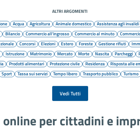
ALTRI ARGOMENTI
ione
Acqua
Agricoltura
Animale domestico
Assistenza agli invalidi
Bilancio
Commercio all'ingrosso
Commercio al minuto
Commerci
uzionale
Concorsi
Elezioni
Estero
Foreste
Gestione rifiuti
Immi
e
Istruzione
Matrimonio
Mercato
Morte
Nascita
Parcheggi
zia
Prodotti alimentari
Protezione civile
Residenza
Risposta alle 
Sport
Tassa sui servizi
Tempo libero
Trasporto pubblico
Turismo
Vedi Tutti
i online per cittadini e imp