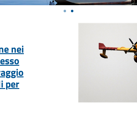
ne nei
tesso
raggio
i per