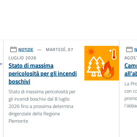
NOTIZIE
MARTEDÌ, 07
N
LUGLIO 2026
AGOS
Stato di massima
Cam
pericolosità per gli incendi
all’
boschivi
La Pro
con c
Stato di massima pericolosità per
promo
gli incendi boschivi dal 8 luglio
l’abba
2026 fino a prossima determina
dirigenziale della Regione
Piemonte