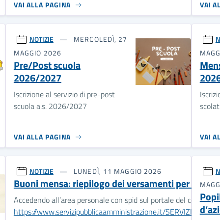
VAI ALLA PAGINA
VAI A
NOTIZIE
MERCOLEDÌ, 27
N
MAGGIO 2026
MAGG
Pre/Post scuola
Mens
2026/2027
202
Iscrizione al servizio di pre-post
Iscriz
scuola a.s. 2026/2027
scolat
VAI ALLA PAGINA
VAI A
NOTIZIE
LUNEDÌ, 11 MAGGIO 2026
N
Buoni mensa: riepilogo dei versamenti per dichia
MAGG
Popil
Accedendo all’area personale con spid sul portale del contribue
d’az
https://www.servizipubblicaamministrazione.it/SERVIZI/P