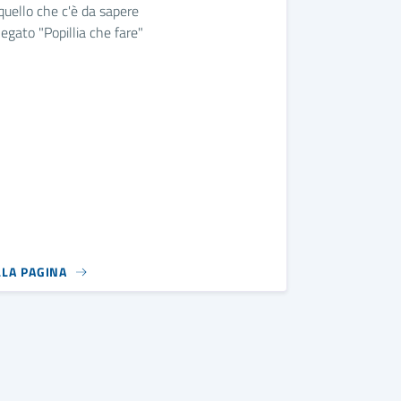
quello che c'è da sapere
llegato "Popillia che fare"
samenti per la dichiarazione del 730
LLA PAGINA