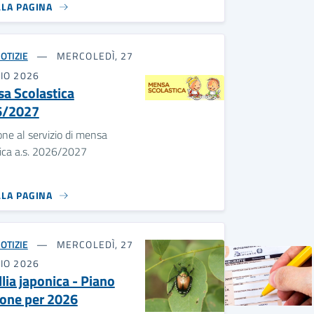
LLA PAGINA
OTIZIE
MERCOLEDÌ, 27
IO 2026
a Scolastica
6/2027
ione al servizio di mensa
ica a.s. 2026/2027
LLA PAGINA
OTIZIE
MERCOLEDÌ, 27
razione del 730
IO 2026
lia japonica - Piano
nte al seguente link
ione per 2026
ORTALECONTRIBUENTE/HomePNRR.aspx?