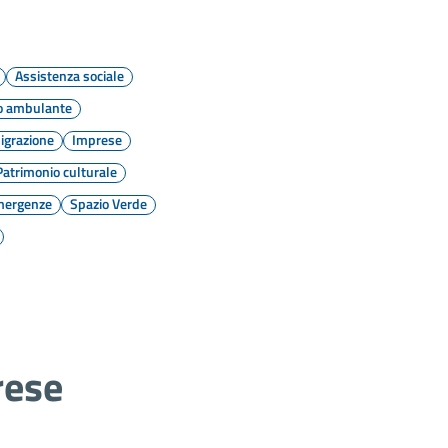
Assistenza sociale
o ambulante
grazione
Imprese
Patrimonio culturale
emergenze
Spazio Verde
rese